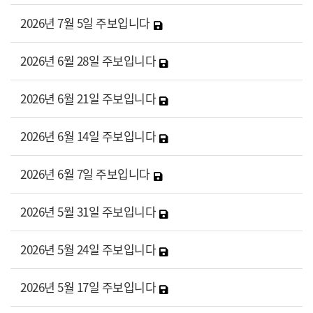
2026년 7월 5일 주보입니다
2026년 6월 28일 주보입니다
2026년 6월 21일 주보입니다
2026년 6월 14일 주보입니다
2026년 6월 7일 주보입니다
2026년 5월 31일 주보입니다
2026년 5월 24일 주보입니다
2026년 5월 17일 주보입니다