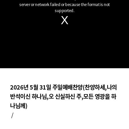
window.
server or network failed or because the format is not
supported.
2026년 5월 31일 주일예배찬양(찬양하세,나의
반석이신 하나님,오 신실하신 주,모든 영광을 하
나님께)
/