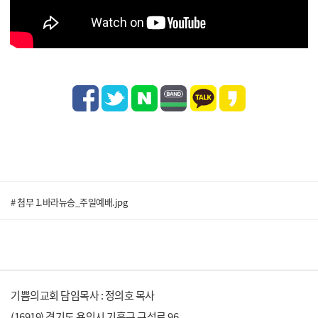
# 첨부 1.바라뉴송_주일예배.jpg
기쁨의교회 담임목사 : 정의호 목사
(16919) 경기도 용인시 기흥구 구성로 96