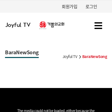
회원가입
로그인
BaraNewSong
Joyful TV
BaraNewSong
This
is
a
The media could not be loaded, either because the
modal