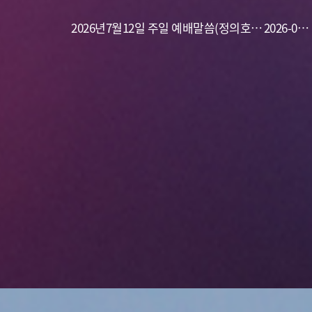
목사) 기도의 능력
2026년7월12일 주일 예배말씀(정의호
19
2026-07-
목사) 개척 사역의 실제
12