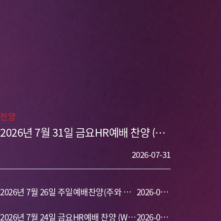
찬양
2026년 7월 31일 금요HR예배 찬양 (주
이름 찬양,나의 등 뒤에서,주 날 구원했으
니,두려워 말라,이제 역전되리라,주님만
2026-07-31
이 왕이십니다)
2026년 7월 26일 주일예배찬양(주와 같
2026-07-
이 길 가는 것,아무도 예배하지 않는,나의
2026년 7월 24일 금요HR예배 찬양 (Way
26
2026-07-