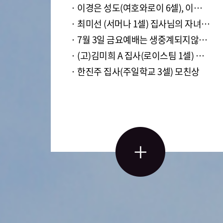
· 이경은 성도(여호와로이 6셀), 이지혜 성도(여호와 샬롬1셀)모친상
· 최미선 (서머나 1셀) 집사님의 자녀이신 조성라 자매님의 결혼예식이 있습니다.
· 7월 3일 금요예배는 생중계되지않습니다.
· (고)김미희 A 집사(로이스팀 1셀) 성도상
· 한진주 집사(주일학교 3셀) 모친상