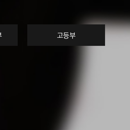
부
고등부