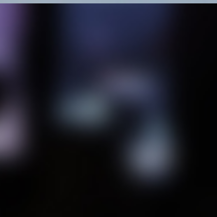
아합이 마차를 타고 이스르엘로 가니
46.
여호와의 능력이 엘리야에게 임하매 그가
허리를 동이고 이스르엘로 들어가는
곳까지 아합 앞에서 달려갔더라