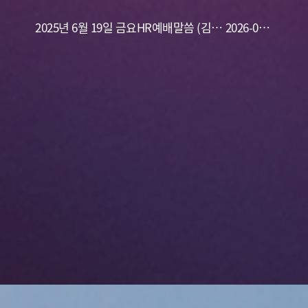
규 목사) 하나님과의 사귐
2025년 6월 19일 금요HR예배말씀 (김용
10
2026-06-
식 목사)고난을 어떻게 감당해야하는가?
19