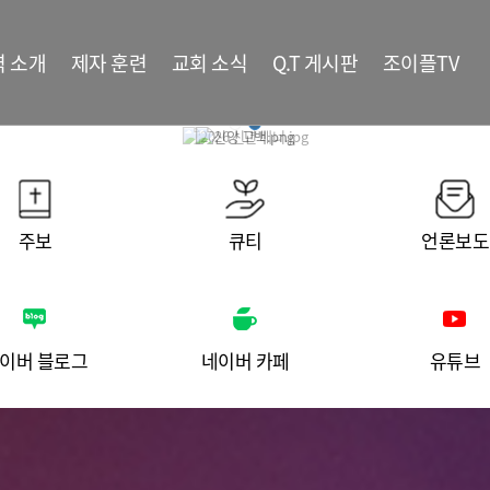
역 소개
제자 훈련
교회 소식
Q.T 게시판
조이플TV
주보
큐티
언론보도
이버 블로그
네이버 카페
유튜브