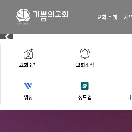
교회 소개
사
교회소개
교회소식
워칭
성도앱
네