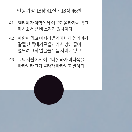
열왕기상 18장 41절 ~ 18장 46절
41.
엘리야가 아합에게 이르되 올라가서 먹고
마시소서 큰 비 소리가 있나이다
42.
아합이 먹고 마시러 올라가니라 엘리야가
갈멜 산 꼭대기로 올라가서 땅에 꿇어
엎드려 그의 얼굴을 무릎 사이에 넣고
43.
그의 사환에게 이르되 올라가 바다쪽을
바라보라 그가 올라가 바라보고 말하되
아무것도 없나이다 이르되 일곱 번까지
다시 가라
44.
일곱 번째 이르러서는 그가 말하되
바다에서 사람의 손 만한 작은 구름이
일어나나이다 이르되 올라가 아합에게
말하기를 비에 막히지 아니하도록 마차를
갖추고 내려가소서 하라 하니라
45.
조금 후에 구름과 바람이 일어나서
하늘이 캄캄해지며 큰 비가 내리는지라