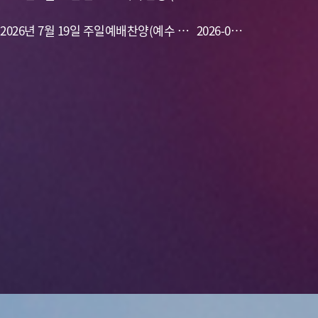
예수 온 맘 다해)
maker,생명 주께 있네,주님의 임재 앞에
2026년 7월 19일 주일예배찬양(예수 열
24
2026-07-
서,나의 기도하는 것보다,주님 큰 영광 받
방의 소망,이 눈에 아무 증거 아니뵈어도,
19
으소서,보좌에 계신 이와 어린 양께)
전능하신 나의 주 하나님은, 나의 믿음 주
께 있네)