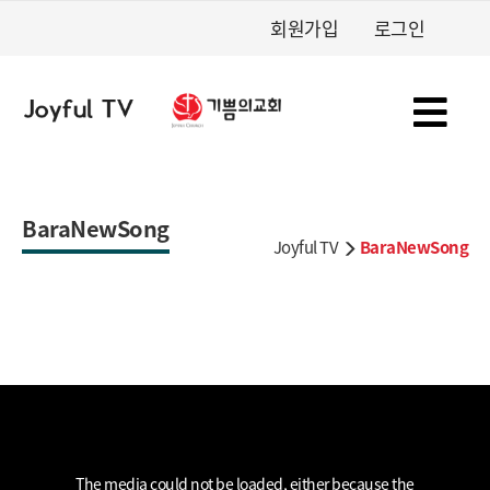
회원가입
로그인
BaraNewSong
Joyful TV
BaraNewSong
This
is
a
The media could not be loaded, either because the
modal