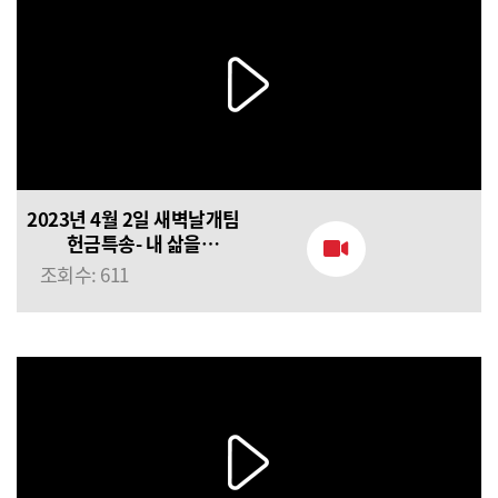
2023년 4월 2일 새벽날개팀
헌금특송- 내 삶을
깨뜨립니다
조회수: 611