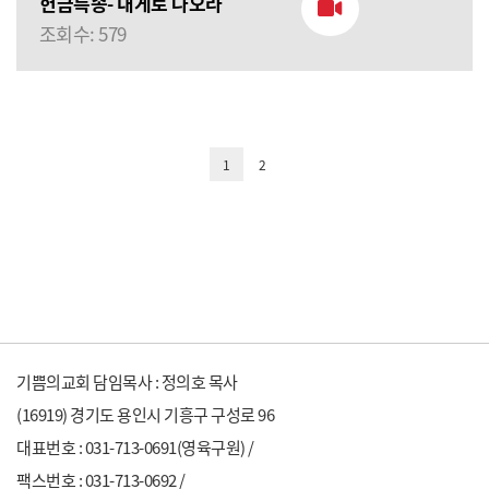
헌금특송- 내게로 나오라
조회수: 579
1
2
기쁨의교회 담임목사 : 정의호 목사
(16919) 경기도 용인시 기흥구 구성로 96
대표번호 : 031-713-0691(영육구원) /
팩스번호 : 031-713-0692 /