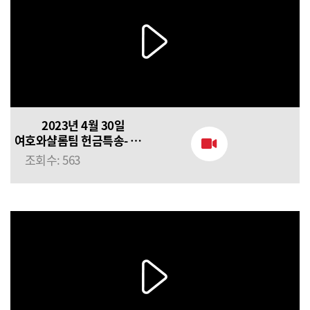
2023년 4월 30일
여호와샬롬팀 헌금특송- 주를
뵈올 때
조회수: 563