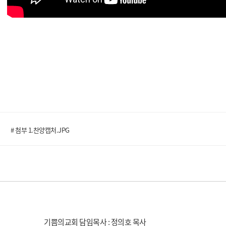
# 첨부 1.찬양캡처.JPG
기쁨의교회 담임목사 : 정의호 목사