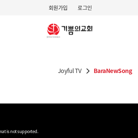
회원가입
로그인
Joyful TV
BaraNewSong
mat is not supported.