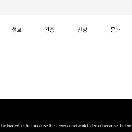
설교
간증
찬양
문화
be loaded, either because the server or network failed or because the for