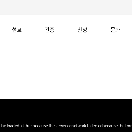
설교
간증
찬양
문화
be loaded, either because the server or network failed or because the for