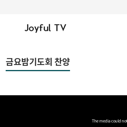
금요밤기도회 찬양
This
is
a
The media could not 
modal
window.